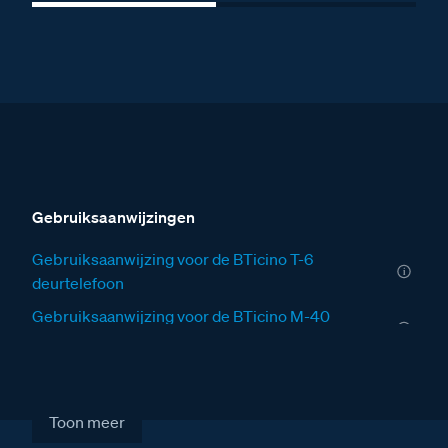
Gebruiksaanwijzingen
Gebruiksaanwijzing voor de BTicino T-6
deurtelefoon
Gebruiksaanwijzing voor de BTicino M-40
videofoon
Gebruiksaanwijzing voor de BTicino M-43
videofoon
Toon meer
Gebruiksaanwijzing voor de BTicino M-70