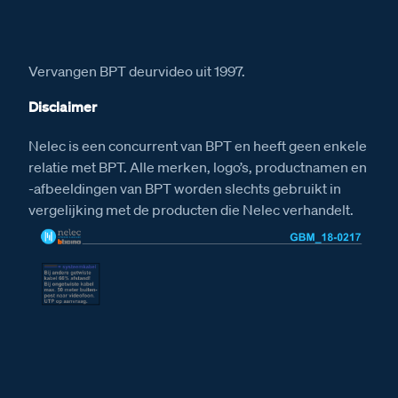
Installatiewijzer VV
Installatiewijzer SUI
Installatiewijzer tweedraads systeem video
Vervangen BPT deurvideo uit 1997.
Installatiewijzer Serie 140V deurstation
Disclaimer
Installatiewijzer KNOOP
Nelec is een concurrent van BPT en heeft geen enkele
Installatiewijzer M-40 videofoon
relatie met BPT. Alle merken, logo’s, productnamen en
Installatiewijzer DZ-Rel
-afbeeldingen van BPT worden slechts gebruikt in
Installatiewijzer E-65 voeding
vergelijking met de producten die Nelec verhandelt.
Afmetingen
Afmetingen van de KNOOP
Afmetingen van het Serie 140V deurstation
Afmetingen van het DZ-Rel relais
Afmetingen van de VV Videoverdeler
Afmetingen van de SUI