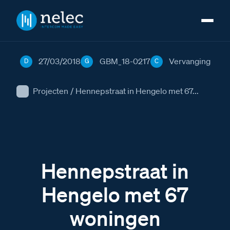
27/03/2018
GBM_18-0217
Vervanging
D
G
C
Projecten
/
Hennepstraat in Hengelo met 67...
Hennepstraat in
Hengelo met 67
woningen