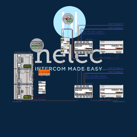
Afmetingen van de VER Versterker
Afmetingen van de videofoon M-40 Bergen
Afmetingen van de E-65 voeding