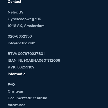
Contact
Nelec BV
Gyroscoopweg 106
1042 AX, Amsterdam
020-6352350
info@nelec.com
BTW: 007970237B01
IBAN: NL90ABNA0601712056
KVK: 33259107
Informatie
FAQ
Ons team
Documentatie centrum
Vacatures