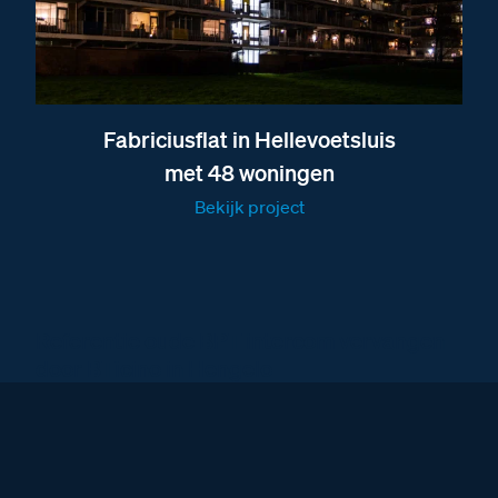
Fabriciusflat in Hellevoetsluis
met 48 woningen
Bekijk project
Referentie oude BPT intercom vervangen
door BTicino in Hengelo