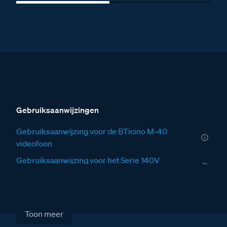
Gebruiksaanwijzingen
Gebruiksaanwijzing voor de BTicino M-40
videofoon
Gebruiksaanwijzing voor het Serie 140V
deurstation
Installatiewijzers
Installatiewijzer VER
Toon meer