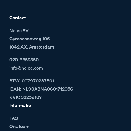
Contact
Nelec BV
Gyroscoopweg 106
1042 AX, Amsterdam
020-6352350
info@nelec.com
BTW: 007970237B01
IBAN: NL90ABNA0601712056
KVK: 33259107
Informatie
FAQ
Ons team