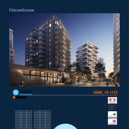
Installatiewijzer Serie 140V deurstation
Nieuwbouw.
Installatiewijzer KNOOP
Installatiewijzer M-50b videofoon
Installatiewijzer DZ-Rel
Installatiewijzer E-65 voeding
Installatiewijzer E-67 voeding
Afmetingen
Afmetingen van de KNOOP
Afmetingen van het Serie 140V deurstation
Afmetingen van het DZ-Rel relais
Afmetingen van de VV Videoverdeler
Afmetingen van de SUI
Afmetingen van de videofoon M-50b Classe 100