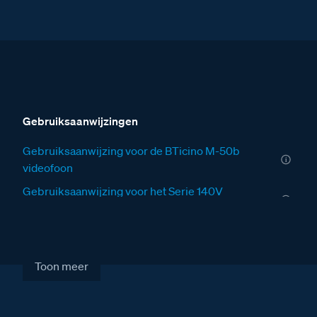
Gebruiksaanwijzingen
Gebruiksaanwijzing voor de BTicino M-50b
videofoon
Gebruiksaanwijzing voor het Serie 140V
deurstation
Installatiewijzers
Installatiewijzer VV
Toon meer
Installatiewijzer SUI
Installatiewijzer tweedraads systeem video