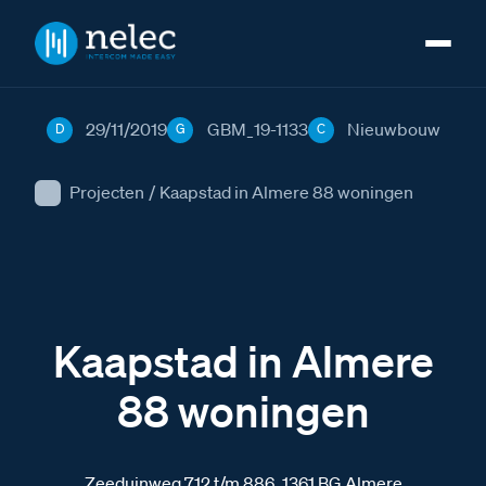
29/11/2019
GBM_19-1133
Nieuwbouw
D
G
C
Projecten
/
Kaapstad in Almere 88 woningen
Kaapstad in Almere
88 woningen
Zeeduinweg 712 t/m 886, 1361 BG Almere