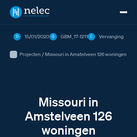
15/01/2020
GBM_17-1211
Vervanging
D
G
C
Projecten
/
Missouri in Amstelveen 126 woningen
Missouri in
Amstelveen 126
woningen