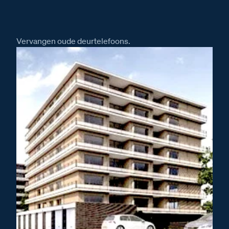
Installatiewijzer tweedraads systeem video
Installatiewijzer Serie 140V deurstation
Installatiewijzer M-50b videofoon
Vervangen oude deurtelefoons.
Installatiewijzer DZ-Rel
Installatiewijzer E-65 voeding
Installatiewijzer E-67 voeding
Afmetingen
Afmetingen van het Serie 140V deurstation
Afmetingen van het DZ-Rel relais
Afmetingen van de VV Videoverdeler
Afmetingen van de videofoon M-50b Classe 100
Afmetingen van de E-65 voeding
Afmetingen van de E-67 voeding