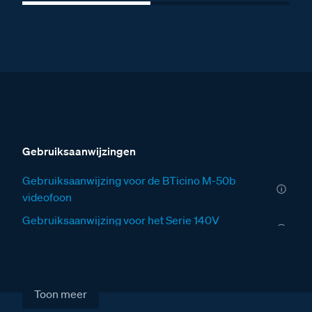
Gebruiksaanwijzingen
Gebruiksaanwijzing voor de BTicino M-50b
videofoon
Gebruiksaanwijzing voor het Serie 140V
deurstation
Installatiewijzers
Installatiewijzer VV
Toon meer