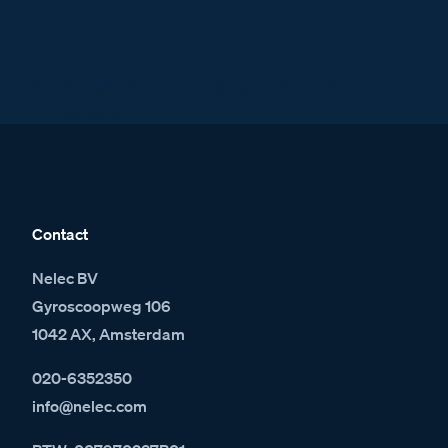
Oude videofoon vervangen door BTicino in
Amstelveen
Contact
Nelec BV
Gyroscoopweg 106
1042 AX, Amsterdam
020-6352350
info@nelec.com