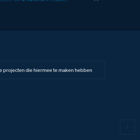
ngen van de VV Videoverdeler
ngen van de videofoon M-50b Classe 100
ngen van de E-67 voeding
le projecten die hiermee te maken hebben