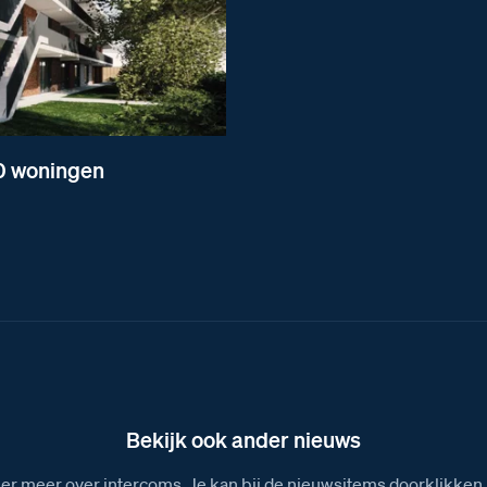
0 woningen
Bekijk ook ander nieuws
ier meer over intercoms. Je kan bij de nieuwsitems doorklikken 