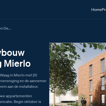
Home
Pr
 De...
wbouw
 Mierlo
 Waag in Mierlo met 20
uwvereniging en de aannemer
em aan de installateur.
euwe appartementen
catie. Begin oktober is