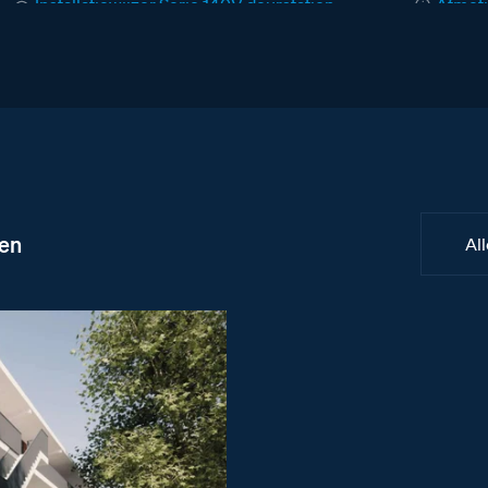
Installatiewijzer Serie 140V deurstation
Afmeti
Installatiewijzer M-50b videofoon
Afmeti
Installatiewijzer DZ-Rel
Afmeti
Installatiewijzer E-67 voeding
ben
Al