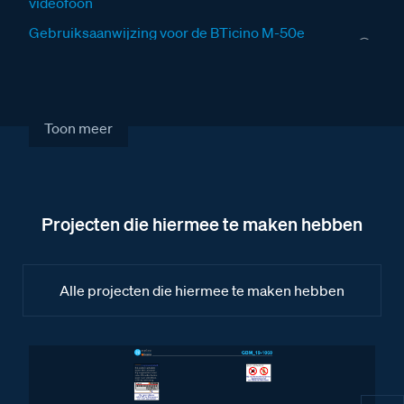
videofoon
Gebruiksaanwijzing voor de BTicino M-50e
videofoon
Gebruiksaanwijzing voor het Serie 140V
deurstation
Toon meer
Installatiewijzers
Installatiewijzer VER
Installatiewijzer VV
Projecten die hiermee te maken hebben
Installatiewijzer SUI
Installatiewijzer tweedraads systeem video
Alle projecten die hiermee te maken hebben
Installatiewijzer Serie 140V deurstation
Installatiewijzer M-50b videofoon
Installatiewijzer M-50e videofoon
Installatiewijzer DZ-Rel