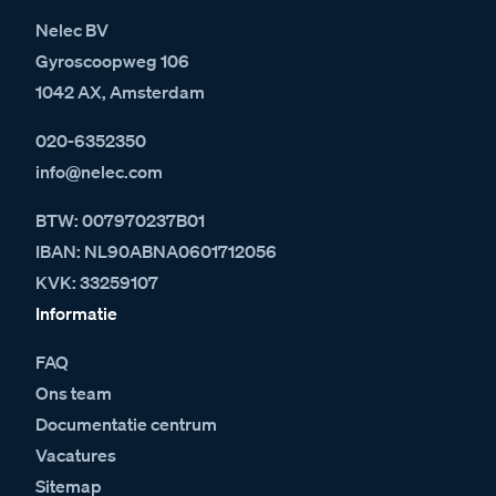
Nelec BV
Gyroscoopweg 106
1042 AX, Amsterdam
020-6352350
info@nelec.com
BTW: 007970237B01
IBAN: NL90ABNA0601712056
KVK: 33259107
Informatie
FAQ
Ons team
Documentatie centrum
Vacatures
Sitemap