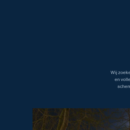
Wij zoeke
en voll
schem