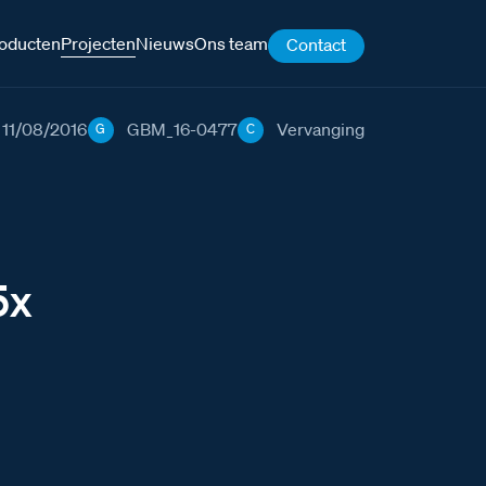
oducten
Projecten
Nieuws
Ons team
Contact
11/08/2016
GBM_16-0477
Vervanging
G
C
5x