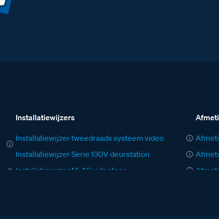
Installatiewijzers
Afmet
Installatiewijzer tweedraads systeem video
Afmeti
Installatiewijzer Serie 130V deurstation
Afmeti
Installatiewijzer M-40 videofoon
Afmeti
Installatiewijzer AV
Afmeti
Installatiewijzer BT-Rel
Afmeti
Installatiewijzer DZ-Rel
Afmeti