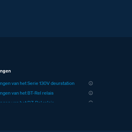
ingen
ngen van het Serie 130V deurstation
ngen van het BT-Rel relais
ngen van het DZ-Rel relais
ngen van de AV adaptor
ngen van de videofoon M-40 Bergen
ngen van de E-63 voeding