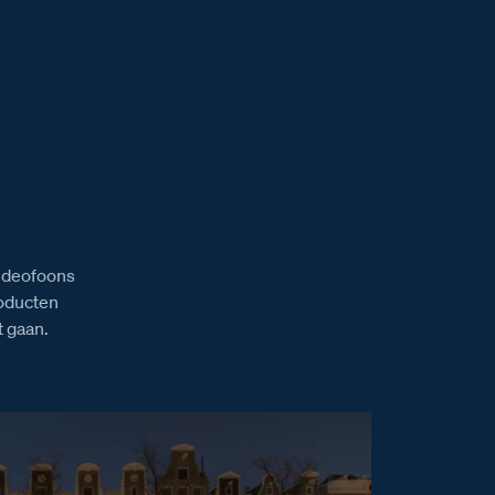
videofoons
roducten
 gaan.