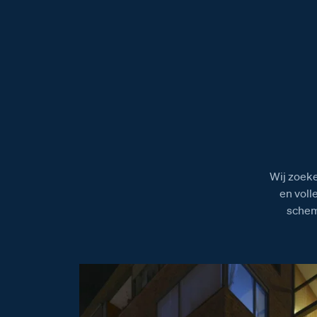
Wij zoeke
en voll
schem