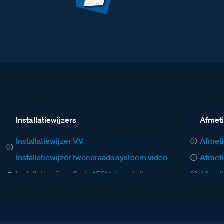
Installatiewijzers
Afmet
Installatiewijzer VV
Afmeti
Installatiewijzer tweedraads systeem video
Afmeti
Installatiewijzer Serie 150V deurstation
Afmeti
Installatiewijzer M-40 videofoon
Afmeti
Installatiewijzer AV
Afmeti
Installatiewijzer BT-Rel
Afmeti