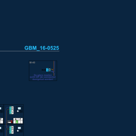
Installatiewijzer CX-I
Afmeti
Installatiewijzer E-63 voeding