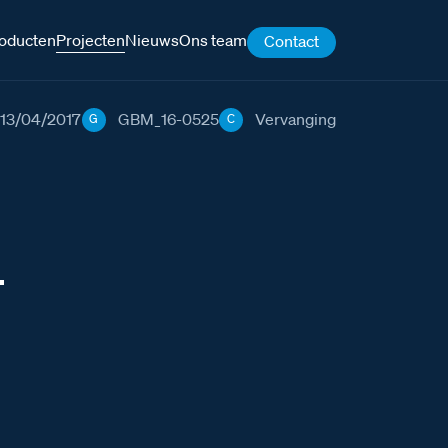
oducten
Projecten
Nieuws
Ons team
Contact
13/04/2017
GBM_16-0525
Vervanging
G
C
4