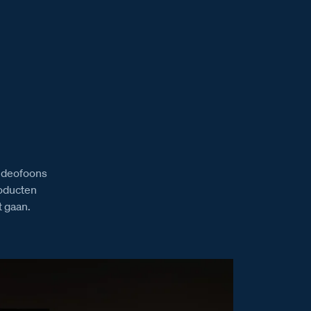
videofoons
roducten
 gaan.