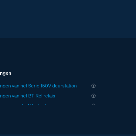
ingen
ngen van het Serie 150V deurstation
ngen van het BT-Rel relais
ngen van de AV adaptor
ngen van de VV Videoverdeler
ngen van de CX-I interface
ngen van de videofoon M-40 Bergen