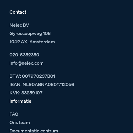
Contact
Nelec BV
Gyroscoopweg 106
1042 AX, Amsterdam
020-6352350
info@nelec.com
BTW: 007970237B01
IBAN: NL90ABNA0601712056
KVK: 33259107
Informatie
FAQ
Ons team
Documentatie centrum