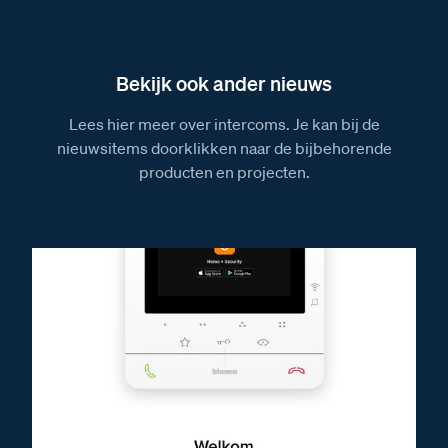
Installatiewijzer VV
Installatiewijzer SUI
Bekijk ook ander nieuws
Installatiewijzer tweedraads systeem video
Lees hier meer over intercoms. Je kan bij de
Installatiewijzer Serie 140V deurstation
nieuwsitems doorklikken naar de bijbehorende
Installatiewijzer KNOOP
producten en projecten.
Installatiewijzer M-50b videofoon
Installatiewijzer M-50W videofoon
Installatiewijzer DZ-Rel
Installatiewijzer E-65 voeding
Installatiewijzer E-67 voeding
Afmetingen
Afmetingen van de KNOOP
Afmetingen van het Serie 140V deurstation