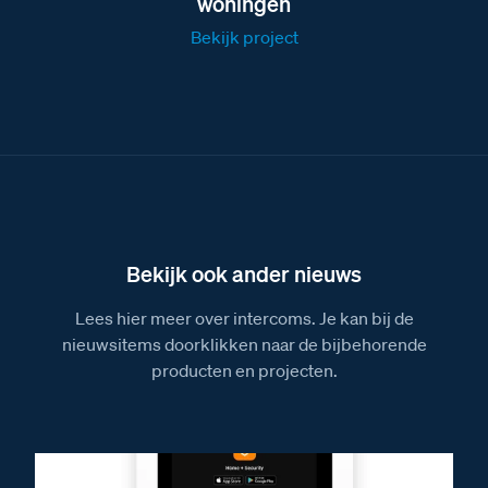
woningen
Afmetingen van de VV Videoverdeler
Bekijk project
Afmetingen van de SUI
Afmetingen van de VER Versterker
Afmetingen van de CX-I interface
Afmetingen van de videofoon M-40 Bergen
Afmetingen van de E-65 voeding
Afmetingen van het A-Rel relais
Bekijk ook ander nieuws
Lees hier meer over intercoms. Je kan bij de
nieuwsitems doorklikken naar de bijbehorende
producten en projecten.