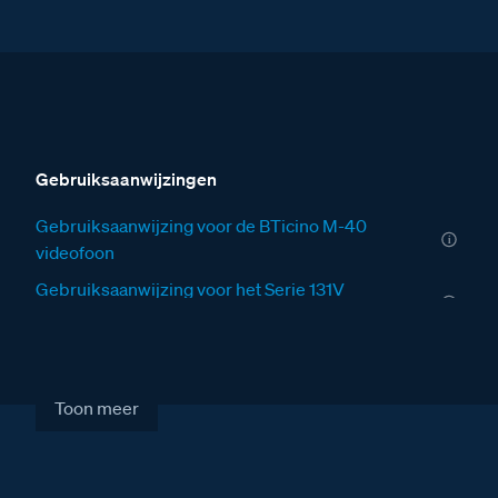
Gebruiksaanwijzingen
Gebruiksaanwijzing voor de BTicino M-40
videofoon
Gebruiksaanwijzing voor het Serie 131V
deurstation
Installatiewijzers
Installatiewijzer VER
Toon meer
Installatiewijzer VV
Installatiewijzer SUI