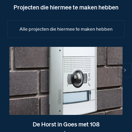
Installatiewijzer tweedraads systeem video
Projecten die hiermee te maken hebben
Installatiewijzer Serie 131V deurstation
Installatiewijzer KNOOP
Alle projecten die hiermee te maken hebben
Installatiewijzer M-40 videofoon
Installatiewijzer A-Rel
Installatiewijzer CC Conciërge Centrale
Installatiewijzer CX-I
Installatiewijzer DZ-Rel
Installatiewijzer E-65 voeding
Afmetingen
Afmetingen van de KNOOP
Afmetingen van het DZ-Rel relais
De Horst in Goes met 108
Afmetingen van de CC Conciërge Centrale