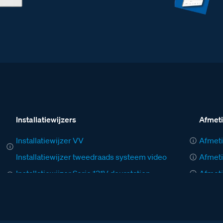
Installatiewijzers
Afmet
Installatiewijzer VV
Afmeti
Installatiewijzer tweedraads systeem video
Afmeti
Installatiewijzer Serie 131V deurstation
Afmeti
Installatiewijzer M-40 videofoon
Afmeti
Installatiewijzer M-43 videofoon
Afmeti
Installatiewijzer Opbouw Bel
Afmeti