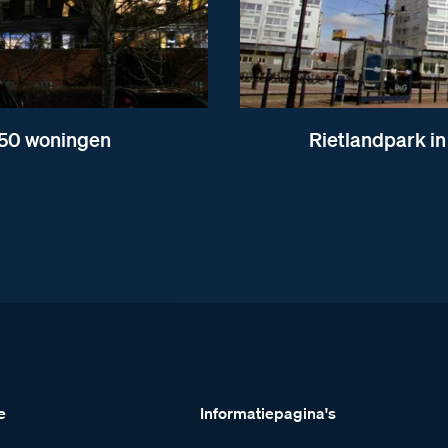
s 50 woningen
Rietlandpark i
no intercom in Lisse
e
Informatiepagina's