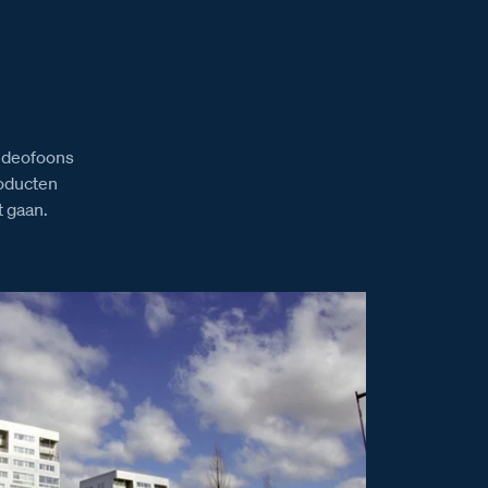
ngen van de Opbouw Bel
videofoons
roducten
 gaan.