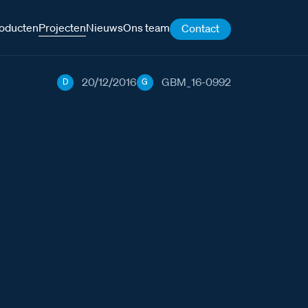
oducten
Projecten
Nieuws
Ons team
Contact
20/12/2016
GBM_16-0992
D
G