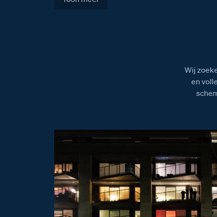
Wij zoeke
en voll
schem