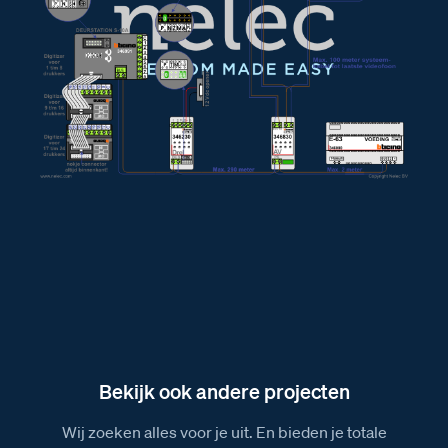
Afmetingen van het BT-Rel relais
Afmetingen van het D-Rel relais
Afmetingen van de AV adaptor
Afmetingen van de VV Videoverdeler
Afmetingen van de VER Versterker
Afmetingen van het Serie 10A deurstation
Afmetingen van de CX-I interface
Afmetingen van de videofoon M-43 Domburg
Afmetingen van de videofoon M-70 Bloemendaal
Afmetingen van de videofoon M-70W Bloemendaal
wifi
Afmetingen van de E-63 voeding
Bekijk ook andere projecten
Wij zoeken alles voor je uit. En bieden je totale