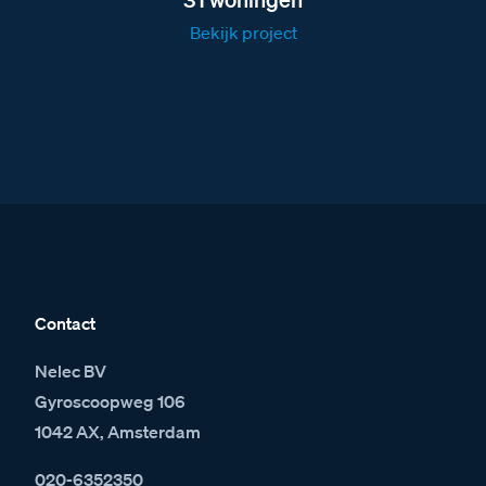
Bekijk project
Bestaande deurintercom vervangen door
BTicino in Heerlen
Contact
Nelec BV
Gyroscoopweg 106
1042 AX, Amsterdam
020-6352350