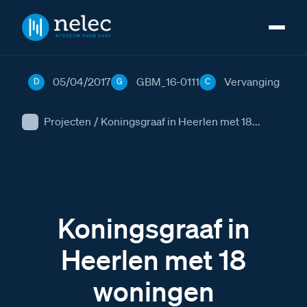
05/04/2017
GBM_16-0111
Vervanging
D
G
C
Projecten
/
Koningsgraaf in Heerlen met 18...
Koningsgraaf in
Heerlen met 18
woningen