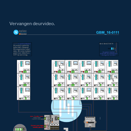
Installatiewijzer VER
Installatiewijzer VV
Vervangen deurvideo.
Installatiewijzer tweedraads systeem video
Installatiewijzer Serie 10A
Installatiewijzer M-43 videofoon
Installatiewijzer M-70 videofoon
Installatiewijzer M-70W videofoon
Installatiewijzer AV
Installatiewijzer BT-Rel
Installatiewijzer CX-I
Installatiewijzer D-Rel
Installatiewijzer E-63 voeding
Afmetingen