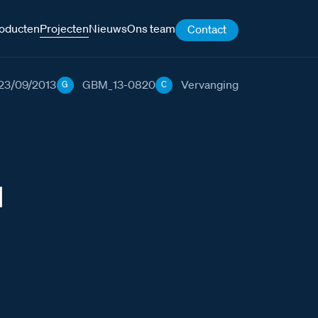
oducten
Projecten
Nieuws
Ons team
Contact
23/09/2013
GBM_13-0820
Vervanging
G
C
1