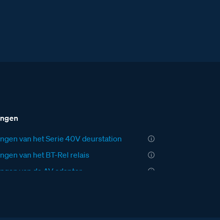
ingen
ngen van het Serie 40V deurstation
ngen van het BT-Rel relais
ngen van de AV adaptor
ngen van de VV Videoverdeler
ngen van de VER Versterker
ngen van de videofoon M-10 Noordwijk