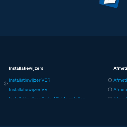
Installatiewijzers
Afmet
Installatiewijzer VER
Afmeti
Installatiewijzer VV
Afmeti
Installatiewijzer Serie 40V deurstation
Afmeti
Installatiewijzer tweedraads systeem video
Afmeti
Installatiewijzer M-10 videofoon
Afmeti
Installatiewijzer AV
Afmeti