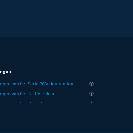
ingen
ngen van het Serie 30V deurstation
ngen van het BT-Rel relais
ngen van het DZ-Rel relais
ngen van de AV adaptor
ngen van de VV Videoverdeler
ngen van de videofoon M-40 Bergen