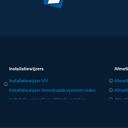
Installatiewijzers
Afmet
Installatiewijzer VV
Afmeti
Installatiewijzer tweedraads systeem video
Afmeti
Installatiewijzer Serie 30V deurstation
Afmeti
Installatiewijzer M-40 videofoon
Afmeti
Installatiewijzer AV
Afmeti
Installatiewijzer BT-Rel
Afmeti