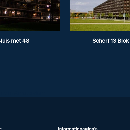
sluis met 48
Scherf 13 Blok
ino in Amsterdam
e
Informatiepagina's