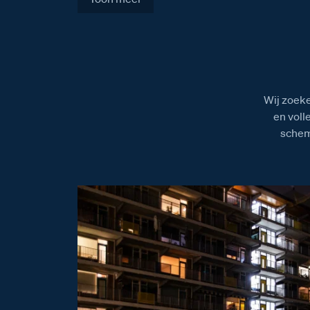
Wij zoeke
en voll
schem