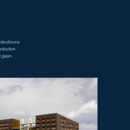
ngen van de E-63 voeding
videofoons
roducten
 gaan.