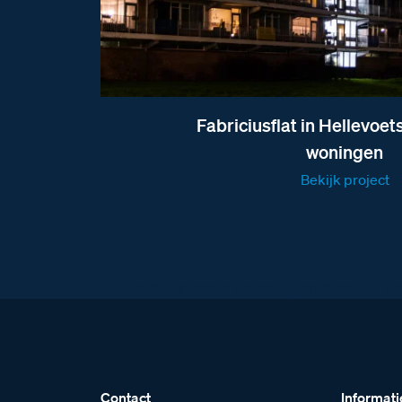
Fabriciusflat in Hellevoet
woningen
Bekijk project
Oude deurvideo vervangen door BTic
Contact
Informati