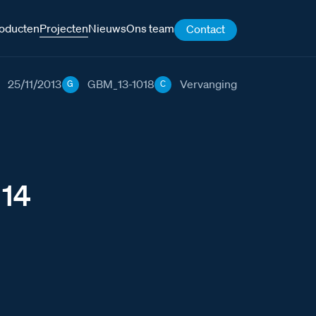
oducten
Projecten
Nieuws
Ons team
Contact
25/11/2013
GBM_13-1018
Vervanging
G
C
 14