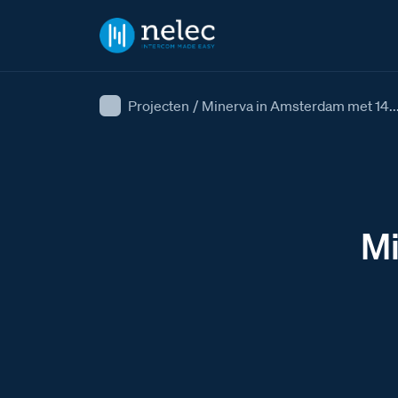
Projecten
/
Minerva in Amsterdam met 14..
Mi