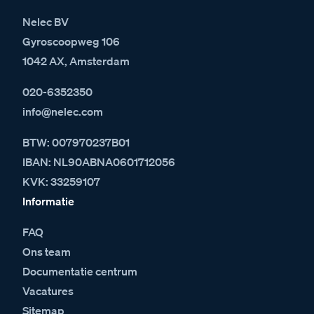
Nelec BV
Gyroscoopweg 106
1042 AX, Amsterdam
020-6352350
info@nelec.com
BTW: 007970237B01
IBAN: NL90ABNA0601712056
KVK: 33259107
Informatie
FAQ
Ons team
Documentatie centrum
Vacatures
Sitemap