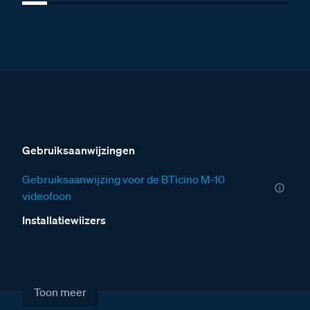
Gebruiksaanwijzingen
Gebruiksaanwijzing voor de BTicino M-10
videofoon
Installatiewijzers
Installatiewijzer VER
Installatiewijzer VV
Toon meer
Installatiewijzer Serie 40V deurstation