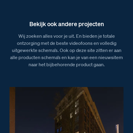
Installatiewijzer SUI
Installatiewijzer tweedraads systeem video
Installatiewijzer M-10 videofoon
Bekijk ook andere projecten
Installatiewijzer AV
Wij zoeken alles voor je uit. En bieden je totale
Installatiewijzer BT-Rel
ontzorging met de beste videofoons en volledig
uitgewerkte schema’s. Ook op deze site zitten er aan
Installatiewijzer E-63 voeding
alle producten schema’s en kan je van een nieuwsitem
Installatiewijzer E-65 voeding
naar het bijbehorende product gaan.
Afmetingen
Afmetingen van het Serie 40V deurstation
Afmetingen van het BT-Rel relais
Afmetingen van de AV adaptor
Afmetingen van de VV Videoverdeler
Afmetingen van de SUI