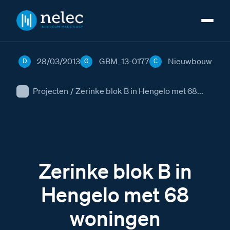
28/03/2013
GBM_13-0177
Nieuwbouw
D
G
C
Projecten
/
Zerinke blok B in Hengelo met 68...
Zerinke blok B in
Hengelo met 68
woningen