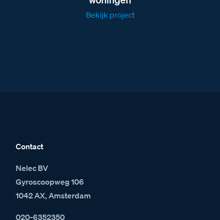
Bekijk project
Referentie voor nieuwbouw met BTicino
intercom in Breda
Contact
Nelec BV
Gyroscoopweg 106
1042 AX, Amsterdam
020-6352350