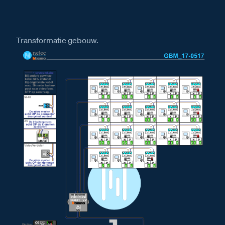
Installatiewijzer tweedraads systeem video
Installatiewijzer Serie 130V deurstation
Installatiewijzer M-40 videofoon
Transformatie gebouw.
Installatiewijzer AV
Installatiewijzer BT-Rel
Installatiewijzer DZ-Rel
Installatiewijzer E-63 voeding
Afmetingen
Afmetingen van het Serie 130V deurstation
Afmetingen van het BT-Rel relais
Afmetingen van het DZ-Rel relais
Afmetingen van de AV adaptor
Afmetingen van de VV Videoverdeler
Afmetingen van de videofoon M-40 Bergen