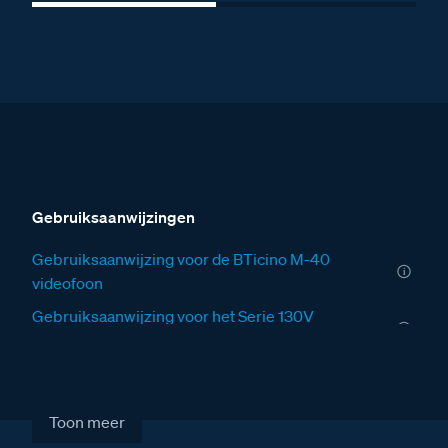
Gebruiksaanwijzingen
Gebruiksaanwijzing voor de BTicino M-40
videofoon
Gebruiksaanwijzing voor het Serie 130V
deurstation
Installatiewijzers
Installatiewijzer VV
Toon meer