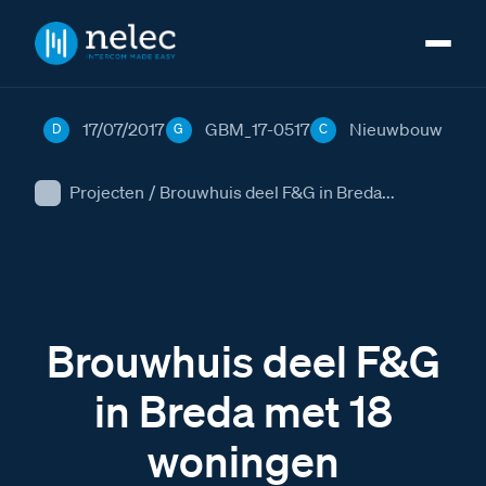
17/07/2017
GBM_17-0517
Nieuwbouw
D
G
C
Projecten
/
Brouwhuis deel F&G in Breda...
Brouwhuis deel F&G
in Breda met 18
woningen