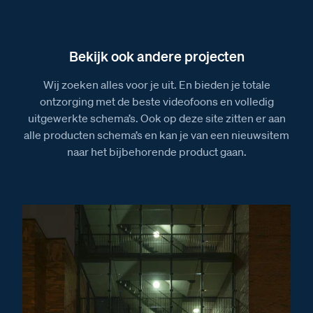
Installatiewijzer M-10C videofoon
Installatiewijzer Opbouw Bel
Installatiewijzer AV
Bekijk ook andere projecten
Installatiewijzer BT-Rel
Wij zoeken alles voor je uit. En bieden je totale
Installatiewijzer CX-I
ontzorging met de beste videofoons en volledig
uitgewerkte schema’s. Ook op deze site zitten er aan
Installatiewijzer E-63 voeding
alle producten schema’s en kan je van een nieuwsitem
Afmetingen
naar het bijbehorende product gaan.
Afmetingen van het Serie 30V deurstation
Afmetingen van het BT-Rel relais
Afmetingen van de AV adaptor
Afmetingen van de VV Videoverdeler
Afmetingen van de CX-I interface
Afmetingen van de videofoon M-10C Noordwijk
color