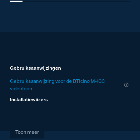
Gebruiksaanwijzingen
Gebruiksaanwijzing voor de BTicino M-10C
videofoon
Installatiewijzers
Installatiewijzer VV
Installatiewijzer tweedraads systeem video
Toon meer
Installatiewijzer Serie 30V deurstation