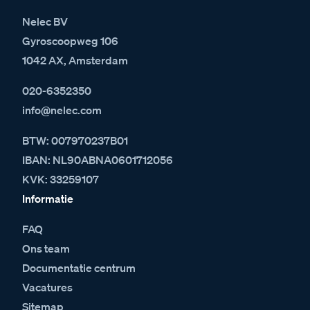
Nelec BV
Gyroscoopweg 106
1042 AX, Amsterdam
020-6352350
info@nelec.com
BTW: 007970237B01
IBAN: NL90ABNA0601712056
KVK: 33259107
Informatie
FAQ
Ons team
Documentatie centrum
Vacatures
Sitemap